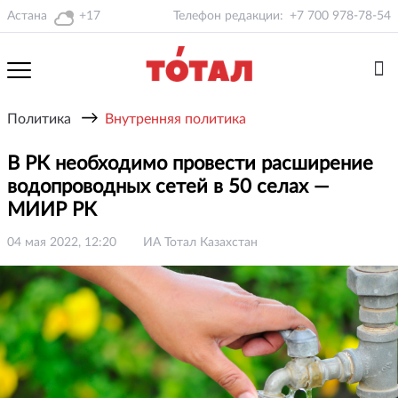
Астана
+17
Телефон редакции:
+7 700 978-78-54
→
Политика
Внутренняя политика
В РК необходимо провести расширение
водопроводных сетей в 50 селах —
МИИР РК
04 мая 2022, 12:20
ИА Тотал Казахстан