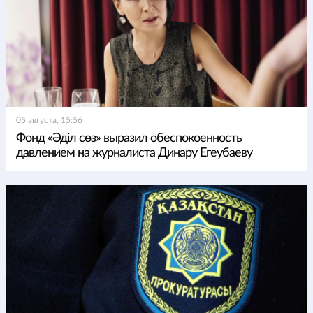
05 августа, 15:56
Фонд «Әділ сөз» выразил обеспокоенность
давлением на журналиста Динару Егеубаеву