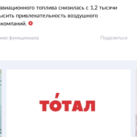
авиационного топлива снизилась с 1,2 тысячи
высить привлекательность воздушного
акомпаний.
ние функционала
Поделиться