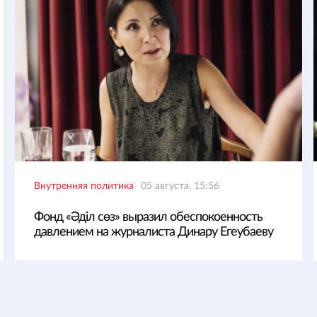
Внутренняя политика
05 августа, 15:56
Фонд «Әділ сөз» выразил обеспокоенность
давлением на журналиста Динару Егеубаеву