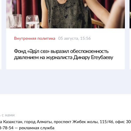
Внутренняя политика
05 августа, 15:56
Фонд «Әділ сөз» выразил обеспокоенность
давлением на журналиста Динару Егеубаеву
 с нами
а Казахстан, город Алматы, проспект Жибек жолы, 115/46, офис 30
8-78-54 — рекламная служба