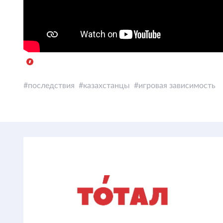
последствия
казахстанцы
игровая зависимость