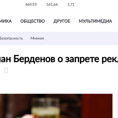
469,93
541,64
5,71
МИКА
ОБЩЕСТВО
ДРУГОЕ
МУЛЬТИМЕДИА
Безопасность
Мнения
ан Берденов о запрете ре
в