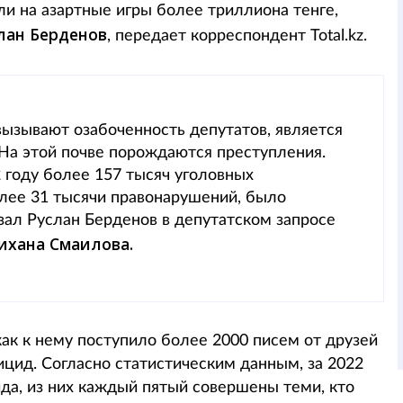
ли на азартные игры более триллиона тенге,
лан Берденов
, передает корреспондент Total.kz.
вызывают озабоченность депутатов, является
 На этой почве порождаются преступления.
 году более 157 тысяч уголовных
олее 31 тысячи правонарушений, было
азал Руслан Берденов в депутатском запросе
ихана Смаилова.
как к нему поступило более 2000 писем от друзей
ицид. Согласно статистическим данным, за 2022
ида, из них каждый пятый совершены теми, кто