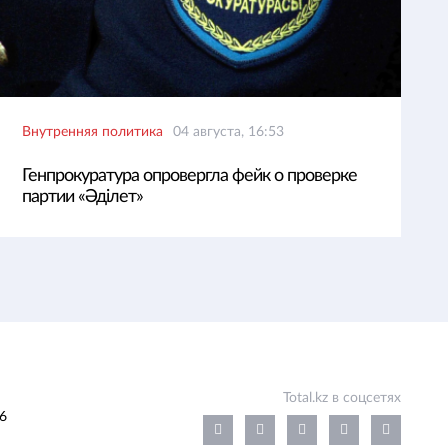
Внутренняя политика
04 августа, 16:53
Генпрокуратура опровергла фейк о проверке
партии «Әділет»
Total.kz в соцсетях
6