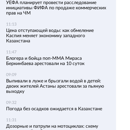
УЕФА планирует провести расследование
инициативы ФИФА по продаже коммерческих
прав на ЧМ
11:13
Цена отступающей воды: как обмеление
Каспия меняет экономику западного
Казахстана
11:47
Блогера и бойца поп-ММА Мираса
Беркинбаева арестовали на 10 суток
09:09
Выпивали в луже и брызгали водой в детей:
двоих жителей Астаны арестовали за пьяную
выходку
09:32
Погода без осадков ожидается в Казахстане
11:31
Дозорные и патрули на мотоциклах: схему