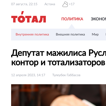
07 августа, 22:15
Астана
+17
ПОЛИТИКА
ЭКОНО
Внутренняя политика
Внешняя политика
Мир
Депутат мажилиса Русл
контор и тотализаторо
12 апреля 2023, 14:17
Тулеубек Габбасов