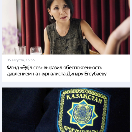
05 августа, 15:56
Фонд «Әділ сөз» выразил обеспокоенность
давлением на журналиста Динару Егеубаеву