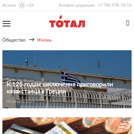
Астана
+26
Телефон редакции:
+7 700 978-78-54
→
Общество
Жизнь
К 125 годам заключения приговорили
казахстанца в Греции
02 августа, 11:29