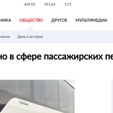
469,93
541,64
5,71
МИКА
ОБЩЕСТВО
ДРУГОЕ
МУЛЬТИМЕДИА
елигия
День в истории
о в сфере пассажирских п