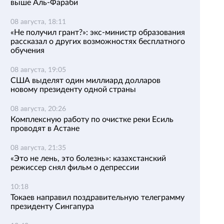
выше Аль-Фараби
08 августа, 18:11
«Не получил грант?»: экс-министр образования
рассказал о других возможностях бесплатного
обучения
08 августа, 19:05
США выделят один миллиард долларов
новому президенту одной страны
08 августа, 20:26
Комплексную работу по очистке реки Есиль
проводят в Астане
08 августа, 21:35
«Это не лень, это болезнь»: казахстанский
режиссер снял фильм о депрессии
10:18
Токаев направил поздравительную телеграмму
президенту Сингапура