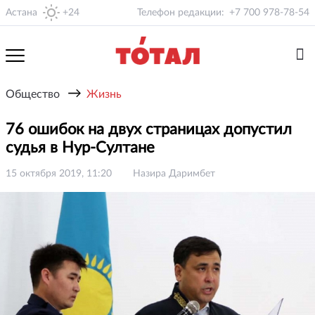
Астана
+24
Телефон редакции:
+7 700 978-78-54
→
Общество
Жизнь
76 ошибок на двух страницах допустил
судья в Нур-Султане
15 октября 2019, 11:20
Назира Даримбет