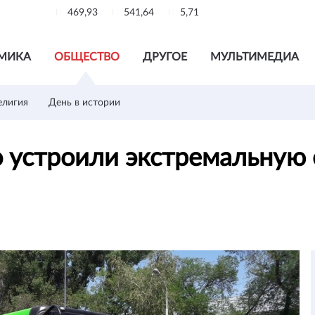
469,93
541,64
5,71
МИКА
ОБЩЕСТВО
ДРУГОЕ
МУЛЬТИМЕДИА
елигия
День в истории
о устроили экстремальную 