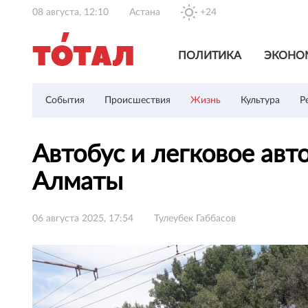
08 августа, 12:10
Астана
+24
ПОЛИТИКА
ЭКОНО
События
Происшествия
Жизнь
Культура
Р
Автобус и легковое авт
Алматы
06 августа 2025, 17:54
Тулеубек Габбасов