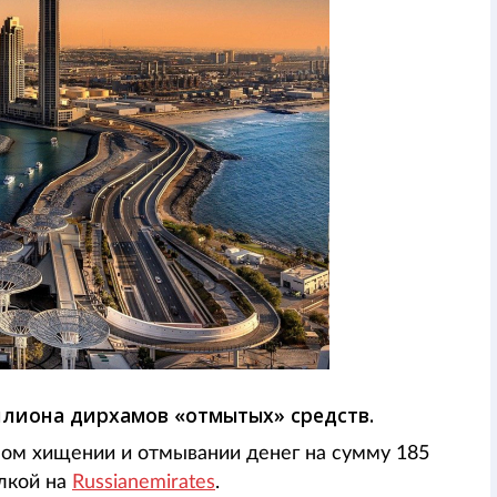
ллиона дирхамов «отмытых» средств.
ном хищении и отмывании денег на сумму 185
ылкой на
Russianemirates
.