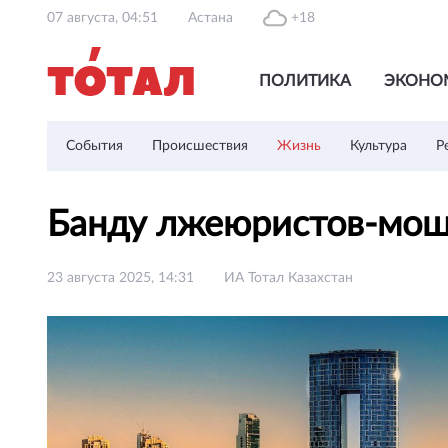
07 августа, 04:51
Астана
+18
ПОЛИТИКА
ЭКОНО
События
Происшествия
Жизнь
Культура
Р
Банду лжеюристов-мош
23 августа 2025, 14:31
ИА Тотал Казахстан