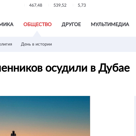
467,48
539,52
5,73
МИКА
ОБЩЕСТВО
ДРУГОЕ
МУЛЬТИМЕДИА
елигия
День в истории
енников осудили в Дубае