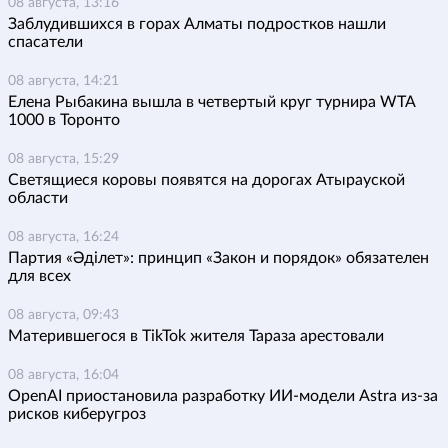
08 августа, 13:16
Заблудившихся в горах Алматы подростков нашли
спасатели
08 августа, 14:21
Елена Рыбакина вышла в четвертый круг турнира WTA
1000 в Торонто
08 августа, 15:29
Светящиеся коровы появятся на дорогах Атырауской
области
08 августа, 16:24
Партия «Әділет»: принцип «Закон и порядок» обязателен
для всех
08 августа, 09:43
Матерившегося в TikTok жителя Тараза арестовали
08 августа, 16:04
OpenAI приостановила разработку ИИ-модели Astra из-за
рисков киберугроз