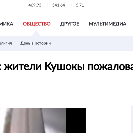
469,93
541,64
5,71
МИКА
ОБЩЕСТВО
ДРУГОЕ
МУЛЬТИМЕДИА
елигия
День в истории
»: жители Кушокы пожалова