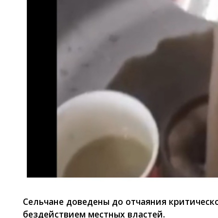
Сельчане доведены до отчаяния критическ
бездействием местных властей.