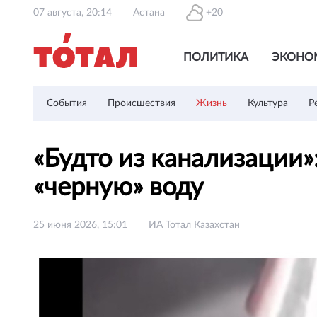
07 августа, 20:14
Астана
+20
ПОЛИТИКА
ЭКОНО
События
Происшествия
Жизнь
Культура
Р
«Будто из канализации
«черную» воду
25 июня 2026, 15:01
ИА Тотал Казахстан