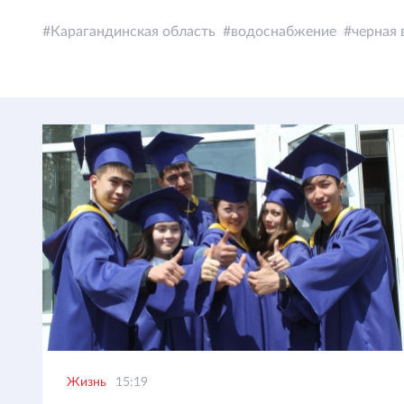
Карагандинская область
водоснабжение
черная 
Жизнь
15:19