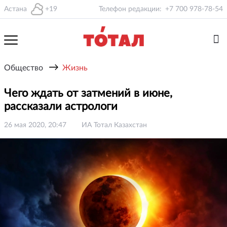
Астана
+19
Телефон редакции:
+7 700 978-78-54
→
Общество
Жизнь
Чего ждать от затмений в июне,
рассказали астрологи
26 мая 2020, 20:47
ИА Тотал Казахстан