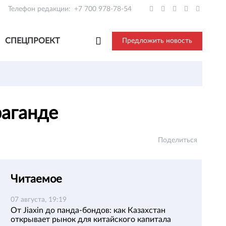
Телефон редакции:
+7 700 978-78-54
СПЕЦПРОЕКТ
Предложить новость
раганде
Поделиться
Читаемое
07 августа, 19:19
От Jiaxin до панда-бондов: как Казахстан
открывает рынок для китайского капитала