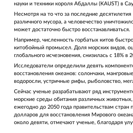
науки и техники короля Абдаллы (KAUST) в Са
Несмотря на то что за последние десятилетия
различного мусора, а человечество уничтожил
может достаточно быстро восстанавливаться.
Например, численность горбатых китов быстро
китобойный промысел. Доля морских видов, о
глобального исчезновения, снизилась с 18% в 2
Исследователи определили девять компоненто
восстановления океанов: солончаки, мангровы
водоросли, устричные рифы, рыболовство, мега
Сейчас ученые разрабатывают ряд инструмент
морские среды обитания различных животных,
ежегодно до 2050 года правительствам стран 
долларов для восстановления Мирового океан
около девяти, отмечают ученые, благодаря ул