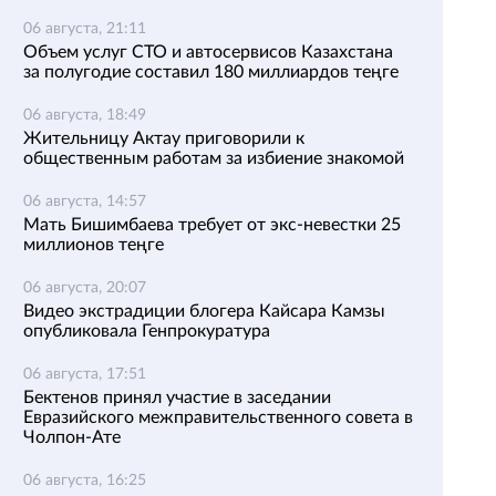
06 августа, 21:11
Объем услуг СТО и автосервисов Казахстана
за полугодие составил 180 миллиардов теңге
06 августа, 18:49
Жительницу Актау приговорили к
общественным работам за избиение знакомой
06 августа, 14:57
Мать Бишимбаева требует от экс-невестки 25
миллионов теңге
06 августа, 20:07
Видео экстрадиции блогера Кайсара Камзы
опубликовала Генпрокуратура
06 августа, 17:51
Бектенов принял участие в заседании
Евразийского межправительственного совета в
Чолпон-Ате
06 августа, 16:25