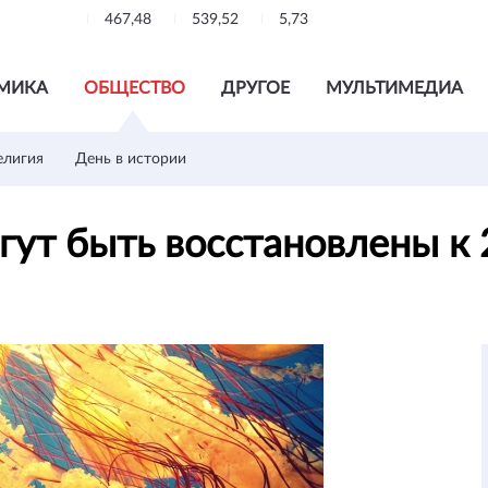
467,48
539,52
5,73
МИКА
ОБЩЕСТВО
ДРУГОЕ
МУЛЬТИМЕДИА
елигия
День в истории
гут быть восстановлены к