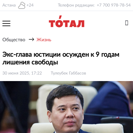
Астана
+24
Телефон редакции:
+7 700 978-78-54
→
Общество
Жизнь
Экс-глава юстиции осужден к 9 годам
лишения свободы
30 июня 2025, 17:22
Тулеубек Габбасов