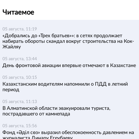
Читаемое
05 августа, 11:19
«Добрались до «Трех братьев»»: в сетях продолжает
набирать обороты скандал вокруг строительства на Кок-
Жайляу
05 августа, 13:44
День фронтовой авиации впервые отмечают в Казахстане
05 августа, 10:15
Казахстанским водителям напомнили о ПДД в летний
период
05 августа, 11:13
В Алматинской области эвакуировали туриста,
пострадавшего от камнепада
05 августа, 15:56
Фонд «Әділ сөз» выразил обеспокоенность давлением на
журналиста Динару Егеубаеву