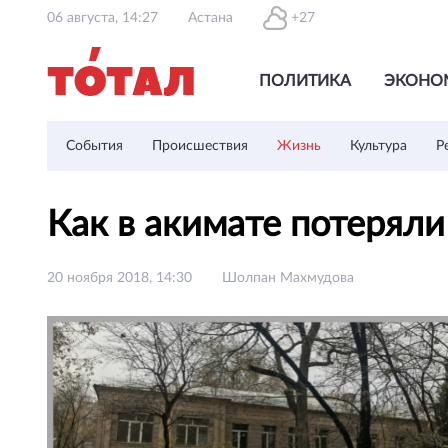
06 августа, 14:27
Астана
+27
ПОЛИТИКА
ЭКОНО
События
Происшествия
Жизнь
Культура
Р
Как в акимате потеряли
20 ноября 2018, 14:30
Шолпан Махмудова