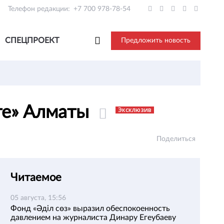
Телефон редакции:
+7 700 978-78-54
СПЕЦПРОЕКТ
Предложить новость
ате» Алматы
Эксклюзив
Поделиться
Читаемое
05 августа, 15:56
Фонд «Әділ сөз» выразил обеспокоенность
давлением на журналиста Динару Егеубаеву