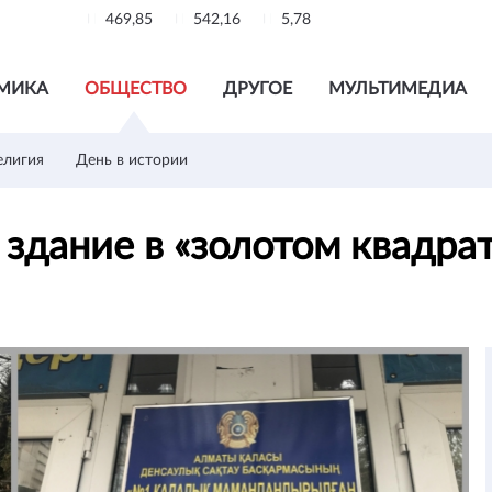
469,85
542,16
5,78
МИКА
ОБЩЕСТВО
ДРУГОЕ
МУЛЬТИМЕДИА
елигия
День в истории
 здание в «золотом квадр