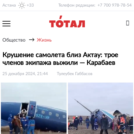
Астана
+33
Телефон редакции:
+7 700 978-78-54
→
Общество
Жизнь
Крушение самолета близ Актау: трое
членов экипажа выжили — Карабаев
25 декабря 2024, 21:44
Тулеубек Габбасов