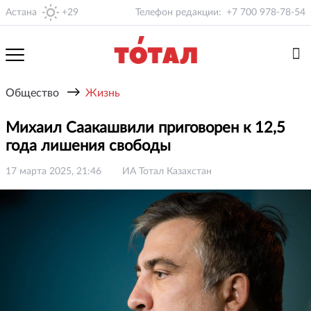
Астана
+29
Телефон редакции:
+7 700 978-78-54
→
Общество
Жизнь
Михаил Саакашвили приговорен к 12,5
года лишения свободы
17 марта 2025, 21:46
ИА Тотал Казахстан