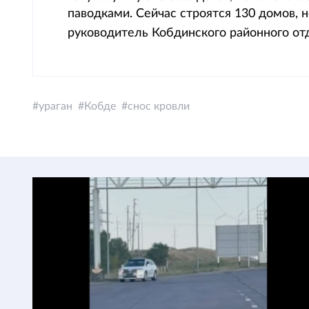
паводками. Сейчас строятся 130 домов, 
руководитель Кобдинского районного 
ураган
Кобде
снос кровли