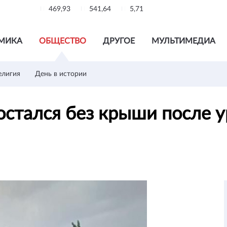
469,93
541,64
5,71
МИКА
ОБЩЕСТВО
ДРУГОЕ
МУЛЬТИМЕДИА
елигия
День в истории
стался без крыши после у