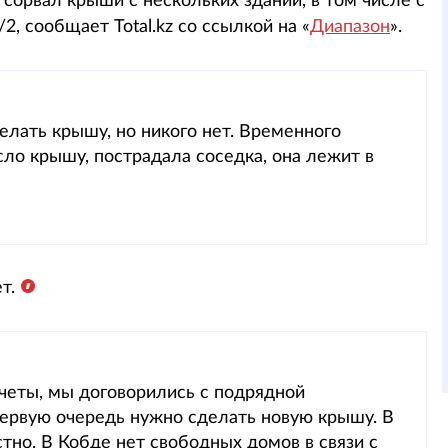
 сорвал крыши с нескольких зданий, в том числе с
2, сообщает Total.kz со ссылкой на «
Диапазон
».
елать крышу, но никого нет. Временного
сло крышу, пострадала соседка, она лежит в
т.
счеты, мы договорились с подрядной
 первую очередь нужно сделать новую крышу. В
стно. В Кобде нет свободных домов в связи с