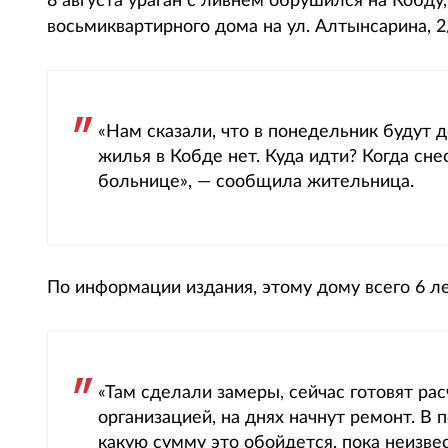
8 августа ураган с ливнем обрушился на Кобду,
восьмиквартирного дома на ул. Алтынсарина, 2/
«Нам сказали, что в понедельник будут д
жилья в Кобде нет. Куда идти? Когда сне
больнице», — сообщила жительница.
По информации издания, этому дому всего 6 ле
«Там сделали замеры, сейчас готовят ра
организацией, на днях начнут ремонт. В
какую сумму это обойдется, пока неизве