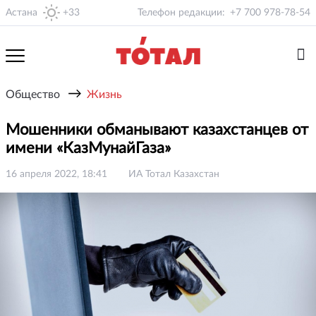
Астана
+33
Телефон редакции:
+7 700 978-78-54
→
Общество
Жизнь
Мошенники обманывают казахстанцев от
имени «КазМунайГаза»
16 апреля 2022, 18:41
ИА Тотал Казахстан