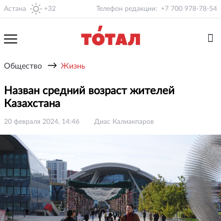
Астана
+32
Телефон редакции:
+7 700 978-78-54
→
Общество
Жизнь
Назван средний возраст жителей
Казахстана
20 февраля 2024, 14:46
Диас Калиакпаров