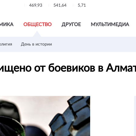
469,93
541,64
5,71
МИКА
ОБЩЕСТВО
ДРУГОЕ
МУЛЬТИМЕДИА
елигия
День в истории
чищено от боевиков в Алм