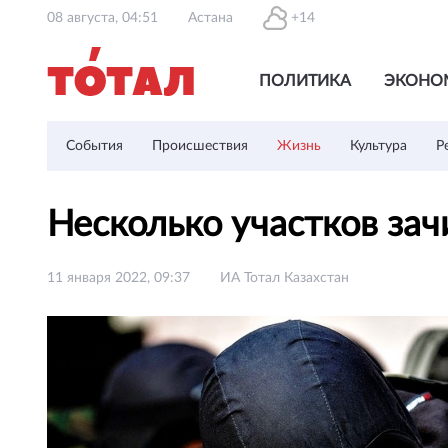
08 августа, 04:51
Астана
+14
ПОЛИТИКА
ЭКОНО
События
Происшествия
Жизнь
Культура
Р
Несколько участков за
11 января 2022, 09:37
ИА Тотал Казахстан