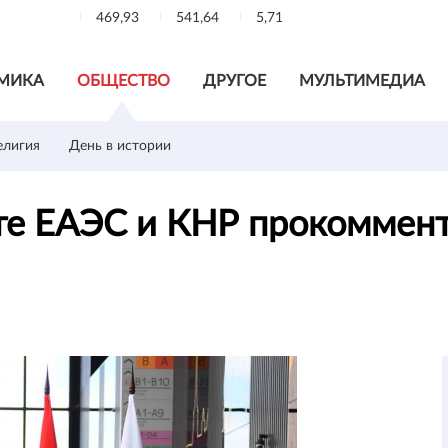
469,93
541,64
5,71
МИКА
ОБЩЕСТВО
ДРУГОЕ
МУЛЬТИМЕДИА
елигия
День в истории
те ЕАЭС и КНР прокоммен