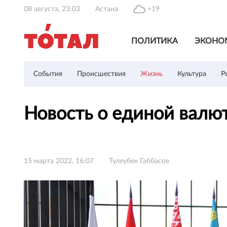
08 августа, 23:03
Астана
+19
ПОЛИТИКА
ЭКОНО
События
Происшествия
Жизнь
Культура
Р
Новость о единой валю
15 марта 2022, 16:07
Тулеубек Габбасов