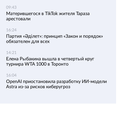
09:43
Матерившегося в TikTok жителя Тараза
арестовали
16:24
Партия «Әділет»: принцип «Закон и порядок»
обязателен для всех
14:21
Елена Рыбакина вышла в четвертый круг
турнира WTA 1000 в Торонто
16:04
OpenAI приостановила разработку ИИ-модели
Astra из-за рисков киберугроз