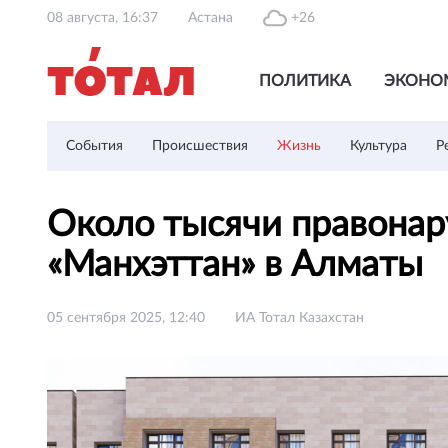
08 августа, 16:37
Астана
+26
ПОЛИТИКА
ЭКОНО
События
Происшествия
Жизнь
Культура
Р
Около тысячи правона
«Манхэттан» в Алматы
05 сентября 2025, 12:40
ИА Тотал Казахстан