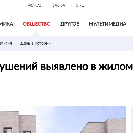
469,93
541,64
5,71
МИКА
ОБЩЕСТВО
ДРУГОЕ
МУЛЬТИМЕДИА
елигия
День в истории
рушений выявлено в жилом