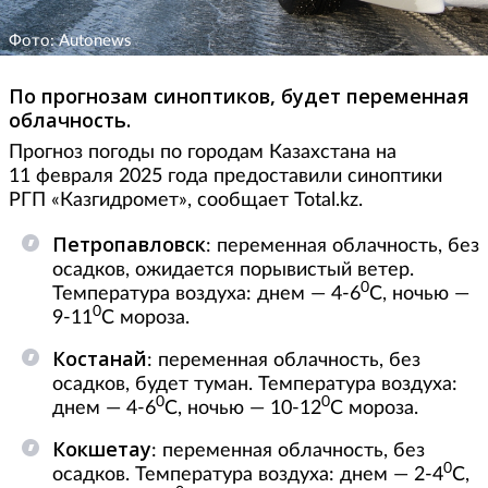
Фото: Autonews
По прогнозам синоптиков, будет переменная
облачность.
Прогноз погоды по городам Казахстана на
11 февраля 2025 года предоставили синоптики
РГП «Казгидромет», сообщает Total.kz.
Петропавловск
: переменная облачность, без
осадков, ожидается порывистый ветер.
0
Температура воздуха: днем — 4-6
С, ночью —
0
9-11
С мороза.
Костанай
: переменная облачность, без
осадков, будет туман. Температура воздуха:
0
0
днем — 4-6
С, ночью — 10-12
С мороза.
Кокшетау
: переменная облачность, без
0
осадков. Температура воздуха: днем — 2-4
С,