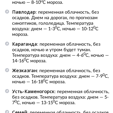
0
ночью — 8-10
С мороза.
Павлодар
: переменная облачность, без
осадков. Днем на дорогах, по прогнозам
синоптиков, гололедица. Температура
0
0
воздуха: днем — 1-3
С, ночью — 10-12
С
мороза.
Караганда
: переменная облачность, без
осадков, ночью и утром будет туман.
0
Температура воздуха: днем — 4-6
С, ночью —
0
14-16
С мороза.
Жезказган
: переменная облачность, без
0
осадков. Температура воздуха: днем — 7-9
С,
0
ночью — 16-18
С мороза.
Усть-Каменогорск
: переменная облачность,
без осадков. Температура воздуха: днем — 5-
0
0
7
С, ночью — 13-15
С мороза.
Семей
: переменная облачность, без осадков.