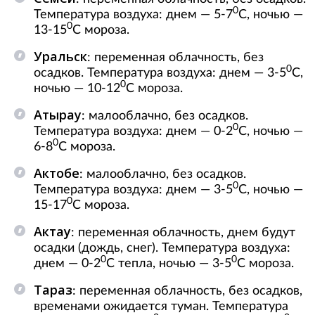
0
Температура воздуха: днем — 5-7
С, ночью —
0
13-15
С мороза.
Уральск
: переменная облачность, без
0
осадков. Температура воздуха: днем — 3-5
С,
0
ночью — 10-12
С мороза.
Атырау
: малооблачно, без осадков.
0
Температура воздуха: днем — 0-2
С, ночью —
0
6-8
С мороза.
Актобе
: малооблачно, без осадков.
0
Температура воздуха: днем — 3-5
С, ночью —
0
15-17
С мороза.
Актау
: переменная облачность, днем будут
осадки (дождь, снег). Температура воздуха:
0
0
днем — 0-2
С тепла, ночью — 3-5
С мороза.
Тараз
: переменная облачность, без осадков,
временами ожидается туман. Температура