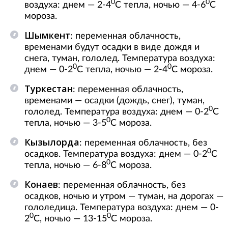
0
0
воздуха: днем — 2-4
С тепла, ночью — 4-6
С
мороза.
Шымкент
: переменная облачность,
временами будут осадки в виде дождя и
снега, туман, гололед. Температура воздуха:
0
0
днем — 0-2
С тепла, ночью — 2-4
С мороза.
Туркестан
: переменная облачность,
временами — осадки (дождь, снег), туман,
0
гололед. Температура воздуха: днем — 0-2
С
0
тепла, ночью — 3-5
С мороза.
Кызылорда
: переменная облачность, без
0
осадков. Температура воздуха: днем — 0-2
С
0
тепла, ночью — 6-8
С мороза.
Конаев
: переменная облачность, без
осадков, ночью и утром — туман, на дорогах —
гололедица. Температура воздуха: днем — 0-
0
0
2
С, ночью — 13-15
С мороза.