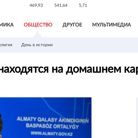
469,93
541,64
5,71
МИКА
ОБЩЕСТВО
ДРУГОЕ
МУЛЬТИМЕДИА
елигия
День в истории
 находятся на домашнем к