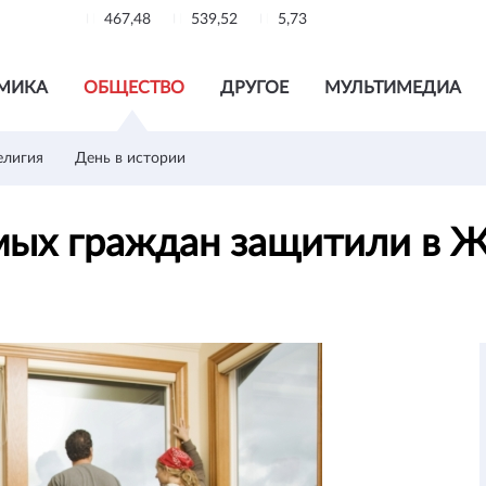
467,48
539,52
5,73
МИКА
ОБЩЕСТВО
ДРУГОЕ
МУЛЬТИМЕДИА
елигия
День в истории
имых граждан защитили в 