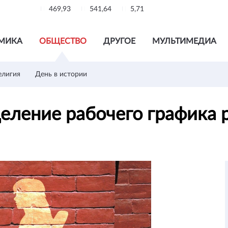
469,93
541,64
5,71
МИКА
ОБЩЕСТВО
ДРУГОЕ
МУЛЬТИМЕДИА
елигия
День в истории
еление рабочего графика 