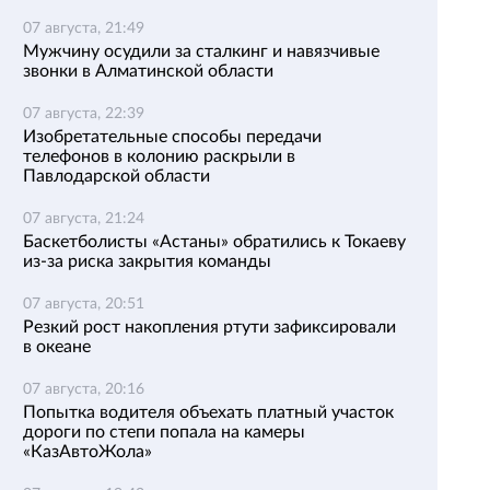
07 августа, 21:49
Мужчину осудили за сталкинг и навязчивые
звонки в Алматинской области
07 августа, 22:39
Изобретательные способы передачи
телефонов в колонию раскрыли в
Павлодарской области
07 августа, 21:24
Баскетболисты «Астаны» обратились к Токаеву
из-за риска закрытия команды
07 августа, 20:51
Резкий рост накопления ртути зафиксировали
в океане
07 августа, 20:16
Попытка водителя объехать платный участок
дороги по степи попала на камеры
«КазАвтоЖола»