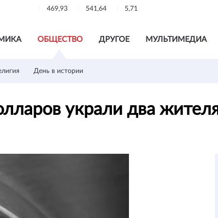
469,93
541,64
5,71
МИКА
ОБЩЕСТВО
ДРУГОЕ
МУЛЬТИМЕДИА
елигия
День в истории
олларов украли два жител