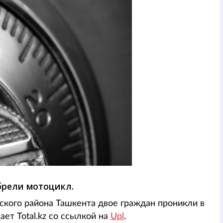
брели мотоцикл.
дского района Ташкента двое граждан проникли в
ет Total.kz со ссылкой на
Upl
.