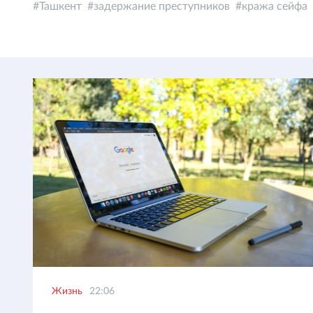
Ташкент
задержание преступников
кража сейфа
Жизнь
22:06