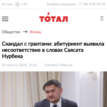
Астана
+33
Телефон редакции:
+7 700 978-78-54
→
Общество
Жизнь
Скандал с грантами: абитуриент выявила
несоответствие в словах Саясата
Нурбека
09 августа 2024, 15:42
Тулеубек Габбасов