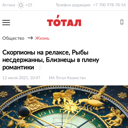
Астана
+25
Телефон редакции:
+7 700 978-78-54
→
Общество
Жизнь
Скорпионы на релаксе, Рыбы
несдержанны, Близнецы в плену
романтики
12 июля 2021, 10:47
ИА Тотал Казахстан