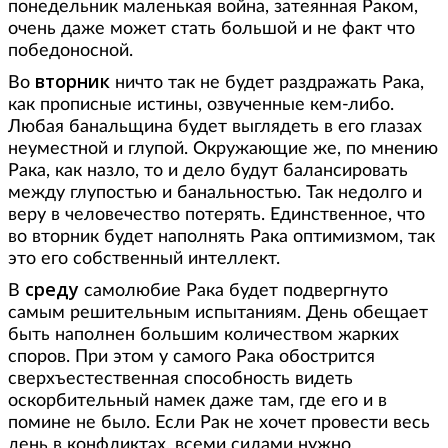
понедельник маленькая война, затеянная Раком,
очень даже может стать большой и не факт что
победоносной.
вторник
Во
ничто так не будет раздражать Рака,
как прописные истины, озвученные кем-либо.
Любая банальщина будет выглядеть в его глазах
неуместной и глупой. Окружающие же, по мнению
Рака, как назло, то и дело будут балансировать
между глупостью и банальностью. Так недолго и
веру в человечество потерять. Единственное, что
во вторник будет наполнять Рака оптимизмом, так
это его собственный интеллект.
среду
В
самолюбие Рака будет подвергнуто
самым решительным испытаниям. День обещает
быть наполнен большим количеством жарких
споров. При этом у самого Рака обострится
сверхъестественная способность видеть
оскорбительный намек даже там, где его и в
помине не было. Если Рак не хочет провести весь
день в конфликтах, всеми силами нужно