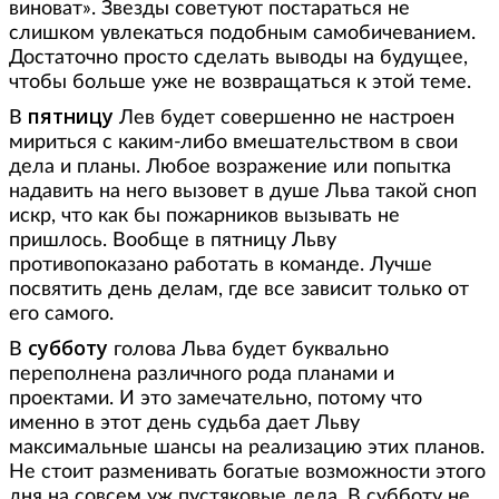
виноват». Звезды советуют постараться не
слишком увлекаться подобным самобичеванием.
Достаточно просто сделать выводы на будущее,
чтобы больше уже не возвращаться к этой теме.
пятницу
В
Лев будет совершенно не настроен
мириться с каким-либо вмешательством в свои
дела и планы. Любое возражение или попытка
надавить на него вызовет в душе Льва такой сноп
искр, что как бы пожарников вызывать не
пришлось. Вообще в пятницу Льву
противопоказано работать в команде. Лучше
посвятить день делам, где все зависит только от
его самого.
субботу
В
голова Льва будет буквально
переполнена различного рода планами и
проектами. И это замечательно, потому что
именно в этот день судьба дает Льву
максимальные шансы на реализацию этих планов.
Не стоит разменивать богатые возможности этого
дня на совсем уж пустяковые дела. В субботу не