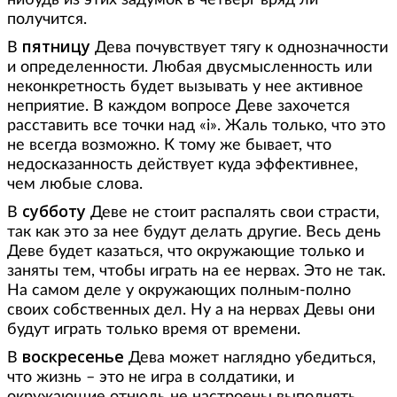
нибудь из этих задумок в четверг вряд ли
получится.
пятницу
В
Дева почувствует тягу к однозначности
и определенности. Любая двусмысленность или
неконкретность будет вызывать у нее активное
неприятие. В каждом вопросе Деве захочется
расставить все точки над «i». Жаль только, что это
не всегда возможно. К тому же бывает, что
недосказанность действует куда эффективнее,
чем любые слова.
субботу
В
Деве не стоит распалять свои страсти,
так как это за нее будут делать другие. Весь день
Деве будет казаться, что окружающие только и
заняты тем, чтобы играть на ее нервах. Это не так.
На самом деле у окружающих полным-полно
своих собственных дел. Ну а на нервах Девы они
будут играть только время от времени.
воскресенье
В
Дева может наглядно убедиться,
что жизнь – это не игра в солдатики, и