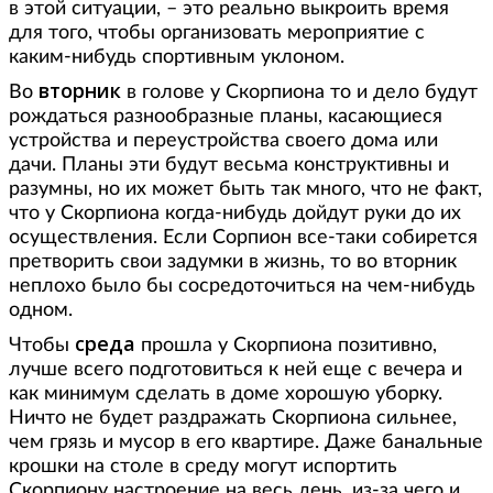
в этой ситуации, – это реально выкроить время
для того, чтобы организовать мероприятие с
каким-нибудь спортивным уклоном.
вторник
Во
в голове у Скорпиона то и дело будут
рождаться разнообразные планы, касающиеся
устройства и переустройства своего дома или
дачи. Планы эти будут весьма конструктивны и
разумны, но их может быть так много, что не факт,
что у Скорпиона когда-нибудь дойдут руки до их
осуществления. Если Сорпион все-таки собирется
претворить свои задумки в жизнь, то во вторник
неплохо было бы сосредоточиться на чем-нибудь
одном.
среда
Чтобы
прошла у Скорпиона позитивно,
лучше всего подготовиться к ней еще с вечера и
как минимум сделать в доме хорошую уборку.
Ничто не будет раздражать Скорпиона сильнее,
чем грязь и мусор в его квартире. Даже банальные
крошки на столе в среду могут испортить
Скорпиону настроение на весь день, из-за чего и