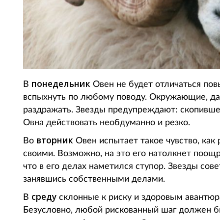
понедельник
В
Овен не будет отличаться пов
вспыхнуть по любому поводу. Окружающие, да 
раздражать. Звезды предупреждают: скопивше
Овна действовать необдуманно и резко.
вторник
Во
Овен испытает такое чувство, как 
своими. Возможно, на это его натолкнет поощр
что в его делах наметился ступор. Звезды сов
занявшись собственными делами.
среду
В
склонные к риску и здоровым авантюра
Безусловно, любой рискованный шаг должен бы