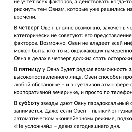
не учтет всех факторов, а действовать когда-т
рискнуть тем Овнам, которые уже решились на 
времени.
четверг
В
Овен, вполне возможно, захочет в че
категорически не советуют: его представлени
факторов. Возможно, Овен не владеет всей ин
может быть, кто-то из окружающих намеренно
Овна в делах в четверг должна стать осторожно
пятницу
В
у Овна будет редкая возможность з
высокопоставленного лица. Овен способен пр
любой обстановке – и в суетливой атмосфере о
корпоративной вечеринке, и просто по телефон
субботу
В
звезды дают Овну парадоксальный со
занимается. Даже если Овен – пылкий энтузиас
автоматическом «конвейерном» режиме, подход
«Не усложняй.» – девиз сегодняшнего дня.