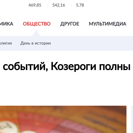
469,85
542,16
5,78
МИКА
ОБЩЕСТВО
ДРУГОЕ
МУЛЬТИМЕДИА
елигия
День в истории
 событий, Козероги полны 