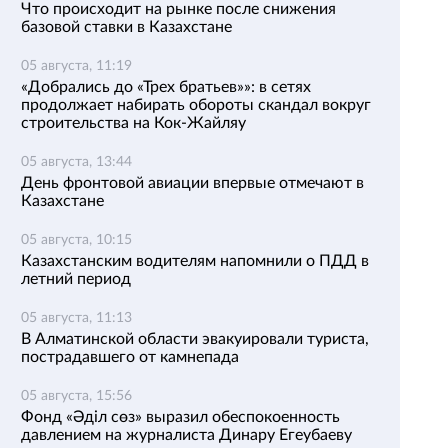
Что происходит на рынке после снижения
базовой ставки в Казахстане
05 августа, 11:19
«Добрались до «Трех братьев»»: в сетях
продолжает набирать обороты скандал вокруг
строительства на Кок-Жайляу
05 августа, 13:44
День фронтовой авиации впервые отмечают в
Казахстане
05 августа, 10:15
Казахстанским водителям напомнили о ПДД в
летний период
05 августа, 11:13
В Алматинской области эвакуировали туриста,
пострадавшего от камнепада
05 августа, 15:56
Фонд «Әділ сөз» выразил обеспокоенность
давлением на журналиста Динару Егеубаеву