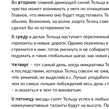
вторник
Во
главной движущей силой Тельца в 
чувство может возникнуть у него по отношению
Главное, что именно оно будет подстегивать Те
обычно. Возможно, на волне азарта Телец сове
сделал бы из осторожности.
среду
В
в делах Тельца наступает переломный
горизонты и новые дороги. Однако перемены в 
стремится к ним, готов рискнуть и не собирае
подумать о таких глобальных шагах, как новая
Четверг
– тот самый день, когда инициатива Т
к последствиям, которых Телец совсем не ожид
«Не умничай, не выделяйся.». Лучше уподобит
чем из самых лучших побуждений весь день ста
– и оказаться в чем-то виноватым.
пятницу
В
звезды сулят Тельцу успех в любых
коммуникативные таланты будут на высоте. Пр