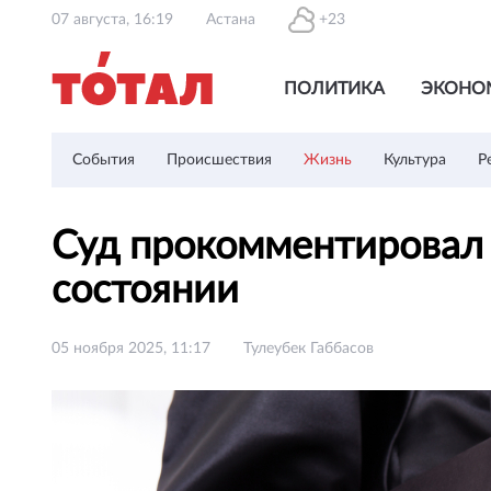
07 августа, 16:19
Астана
+23
ПОЛИТИКА
ЭКОНО
События
Происшествия
Жизнь
Культура
Р
Суд прокомментировал 
состоянии
05 ноября 2025, 11:17
Тулеубек Габбасов