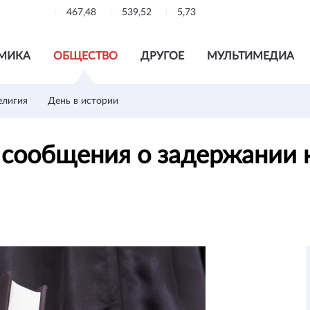
467,48
539,52
5,73
МИКА
ОБЩЕСТВО
ДРУГОЕ
МУЛЬТИМЕДИА
елигия
День в истории
сообщения о задержании к