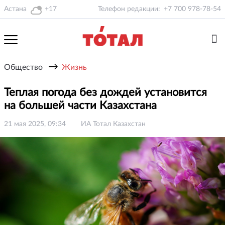
Астана
+17
Телефон редакции:
+7 700 978-78-54
→
Общество
Жизнь
Теплая погода без дождей установится
на большей части Казахстана
21 мая 2025, 09:34
ИА Тотал Казахстан