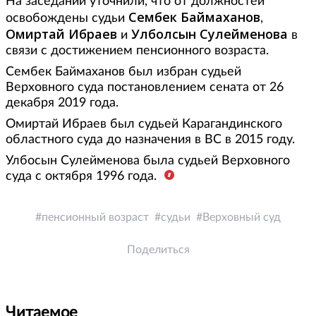
На заседании уточнили, что от должностей
Сембек Баймаханов
освобождены судьи
,
Омиртай Ибраев
Улболсын Сулейменова
и
в
связи с достижением пенсионного возраста.
Сембек Баймаханов был избран судьей
Верховного суда постановлением сената от 26
декабря 2019 года.
Омиртай Ибраев был судьей Карагандинского
областного суда до назначения в ВС в 2015 году.
Улбосын Сулейменова была судьей Верховного
суда с октября 1996 года.
пенсионный возраст
судьи
Верховный суд
Поделиться
Читаемое