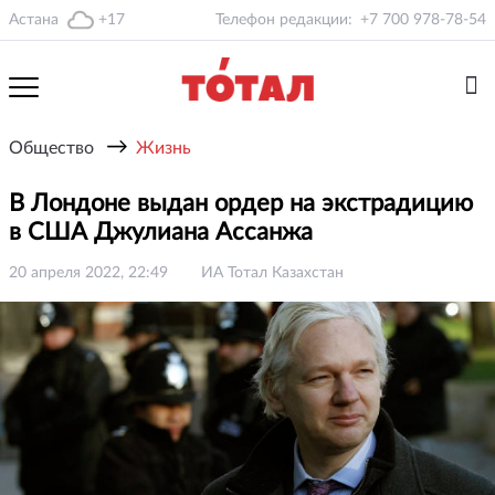
Астана
+17
Телефон редакции:
+7 700 978-78-54
→
Общество
Жизнь
В Лондоне выдан ордер на экстрадицию
в США Джулиана Ассанжа
20 апреля 2022, 22:49
ИА Тотал Казахстан