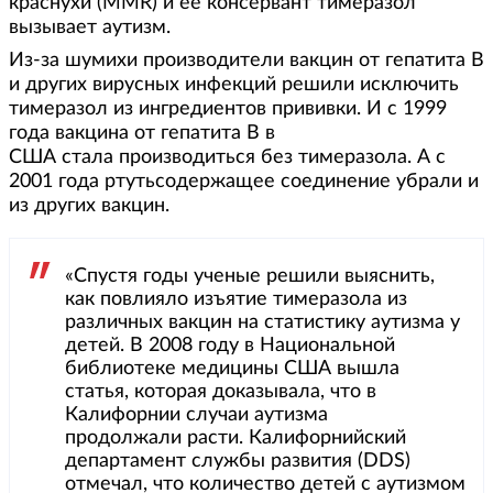
краснухи (MMR) и ее консервант тимеразол
вызывает аутизм.
Из-за шумихи производители вакцин от гепатита В
и других вирусных инфекций решили исключить
тимеразол из ингредиентов прививки. И с 1999
года вакцина от гепатита В в
США стала производиться без тимеразола. А с
2001 года ртутьсодержащее соединение убрали и
из других вакцин.
«Спустя годы ученые решили выяснить,
как повлияло изъятие тимеразола из
различных вакцин на статистику аутизма у
детей. В 2008 году в Национальной
библиотеке медицины США вышла
статья, которая доказывала, что в
Калифорнии случаи аутизма
продолжали расти. Калифорнийский
департамент службы развития (DDS)
отмечал, что количество детей с аутизмом