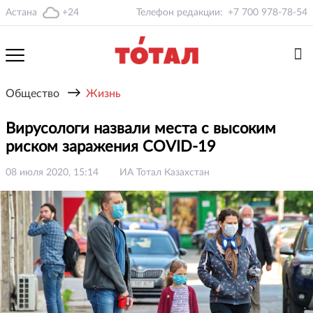
Астана
+24
Телефон редакции:
+7 700 978-78-54
→
Общество
Жизнь
Вирусологи назвали места с высоким
риском заражения COVID-19
08 июля 2020, 15:14
ИА Тотал Казахстан