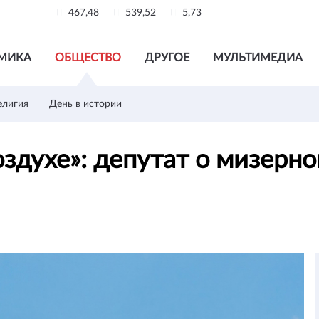
467,48
539,52
5,73
МИКА
ОБЩЕСТВО
ДРУГОЕ
МУЛЬТИМЕДИА
елигия
День в истории
воздухе»: депутат о мизерн