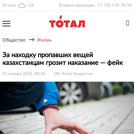
Астана
+26
Телефон редакции:
+7 700 978-78-54
→
Общество
Жизнь
За находку пропавших вещей
казахстанцам грозит наказание — фейк
31 января 2025, 20:43
ИА Тотал Казахстан