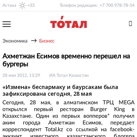
Астана
+33
Телефон редакции:
+7 700 978-78-54
→
Экономика
Бизнес
Ахметжан Есимов временно перешел на
бургеры
28 мая 2012, 13:29
ИА Тотал Казахстан
«Измена» беспармаку и баурсакам была
зафиксирована сегодня, 28 мая
Сегодня, 28 мая, в алматинском ТРЦ MEGA
открылся первый ресторан Burger King в
Казахстане. Один из первых вопперов* получил
аким города Ахметжан Есимов, передает
корреспондент Total.kz со ссылкой на facebook-
аккаунт известного казахстанского блогера