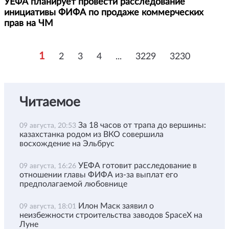
УЕФА планирует провести расследование
инициативы ФИФА по продаже коммерческих
прав на ЧМ
1
2
3
4
...
3229
3230
Читаемое
За 18 часов от трапа до вершины:
09 августа, 20:53
казахстанка родом из ВКО совершила
восхождение на Эльбрус
УЕФА готовит расследование в
09 августа, 16:26
отношении главы ФИФА из-за выплат его
предполагаемой любовнице
Илон Маск заявил о
09 августа, 18:01
неизбежности строительства заводов SpaceX на
Луне