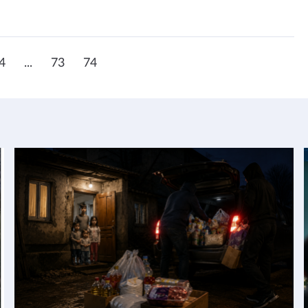
4
...
73
74