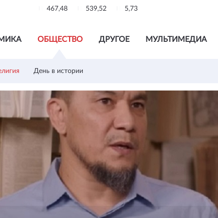
467,48
539,52
5,73
МИКА
ОБЩЕСТВО
ДРУГОЕ
МУЛЬТИМЕДИА
елигия
День в истории