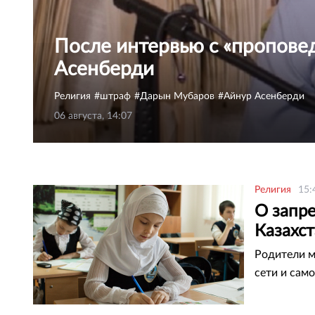
После интервью с «пропове
Асенберди
Религия
штраф
Дарын Мубаров
Айнур Асенберди
06 августа, 14:07
Религия
15:
О запр
Казахс
Родители м
сети и сам