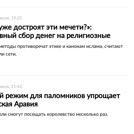
июля, 19:25
уже достроят эти мечети?»:
ивный сбор денег на религиозные
вел из себя казахстанцев
етоды противоречат этике и канонам ислама, считают
ли сети.
июля, 21:42
й режим для паломников упрощает
ская Аравия
ели смогут посещать королевство несколько раз.