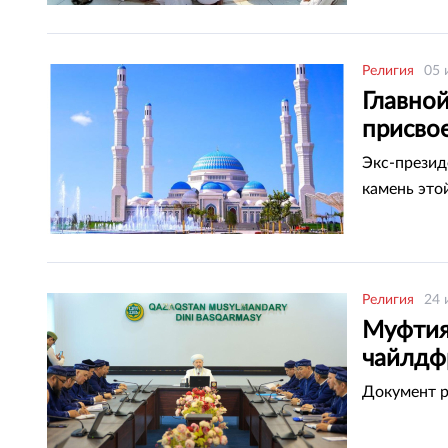
Религия
05 
Главно
присво
Экс-презид
камень этой
Религия
24 
Муфтия
чайлдф
Документ р