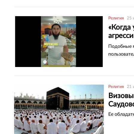
Религия
25 
«Когда 
агресс
цели вы
Подобные м
пользовате
Религия
21 
Визовы
Саудов
Ее обладат