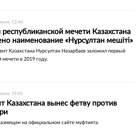
июля, 12:44
й республиканской мечети Казахстана
ено наименование «Нұрсұлтан мешіті»
ент Казахстана Нурсултан Назарбаев заложил первый
 мечети в 2019 году.
июня, 19:01
т Казахстана вынес фетву против
ри
азмещен на официальном сайте муфтията.