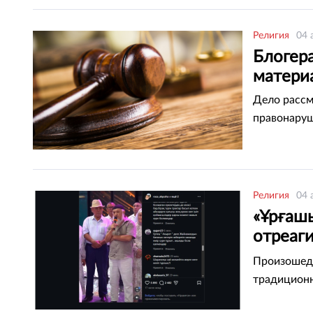
Религия
04 
Блогер
матери
Дело рассм
правонаруш
Религия
04 
«Ұрғаш
отреаг
тое в 
Произошедш
традиционн