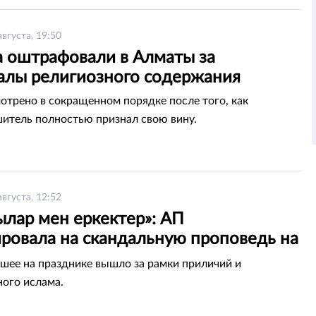
августа, 19:50
а оштрафовали в Алматы за
алы религиозного содержания
отрено в сокращенном порядке после того, как
итель полностью признал свою вину.
августа, 12:52
ылар мен еркектер»: АП
ировала на скандальную проповедь на
Жетысае
ее на празднике вышло за рамки приличий и
ого ислама.