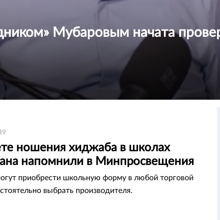
дником» Мубаровым начата прове
49
ете ношения хиджаба в школах
тана напомнили в Минпросвещения
огут приобрести школьную форму в любой торговой
остоятельно выбрать производителя.