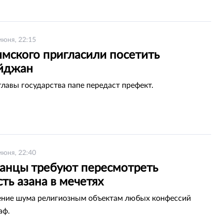
июня, 22:15
имского пригласили посетить
йджан
главы государства папе передаст префект.
июня, 22:40
танцы требуют пересмотреть
ть азана в мечетях
ние шума религиозным объектам любых конфессий
аф.