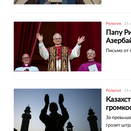
Религия
16 
Папу Р
Азерба
Письмо от 
Религия
14 
Казахс
громкос
За превыше
грозит штр