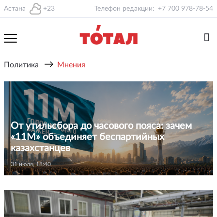
Астана
+23
Телефон редакции:
+7 700 978-78-54
→
Политика
Мнения
От утильсбора до часового пояса: зачем
«11М» объединяет беспартийных
казахстанцев
31 июля, 18:40