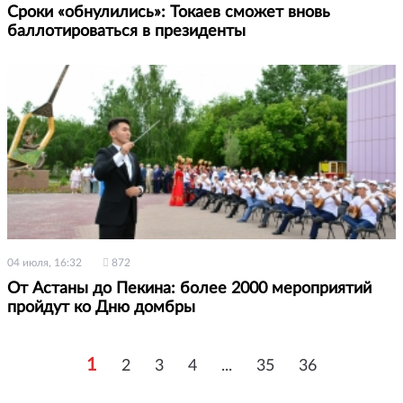
Сроки «обнулились»: Токаев сможет вновь
баллотироваться в президенты
04 июля, 16:32
872
От Астаны до Пекина: более 2000 мероприятий
пройдут ко Дню домбры
1
2
3
4
...
35
36