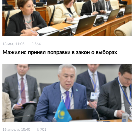
13 мая, 11:05
564
Мажилис принял поправки в закон о выборах
16 апреля, 10:40
701