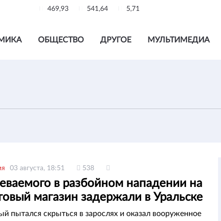
469,93
541,64
5,71
МИКА
ОБЩЕСТВО
ДРУГОЕ
МУЛЬТИМЕДИА
ия
03 августа, 18:51
538
еваемого в разбойном нападении на
товый магазин задержали в Уральске
й пытался скрыться в зарослях и оказал вооруженное