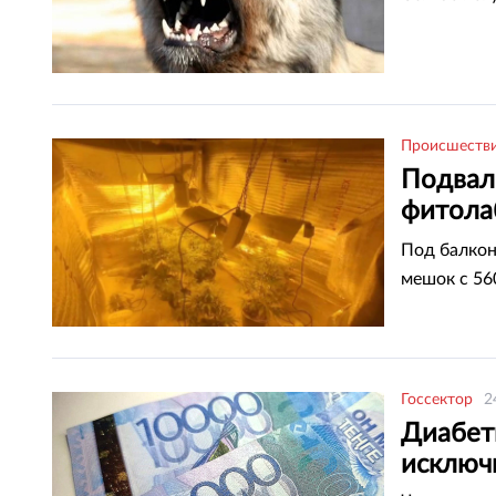
Происшеств
Подвал,
фитола
Уральс
Под балкон
мешок с 56
Госсектор
2
Диабет
исключ