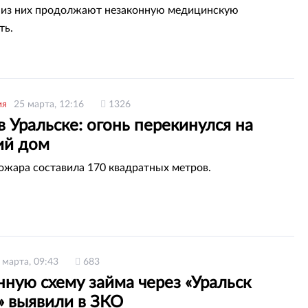
 из них продолжают незаконную медицинскую
ть.
ия
25 марта, 12:16
1326
 Уральске: огонь перекинулся на
ий дом
жара составила 170 квадратных метров.
 марта, 09:43
683
ную схему займа через «Уральск
» выявили в ЗКО