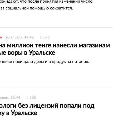
ожидают, что после принятия изменений число
за социальной помощью сократится.
ия
20 апреля, 14:42
576
на миллион тенге нанесли магазинам
ые воры в Уральске
ники похищали деньги и продукты питания.
преля, 15:44
605
ологи без лицензий попали под
у в Уральске