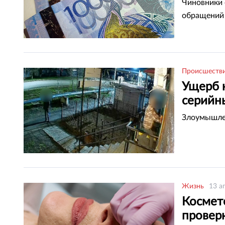
Чиновники 
обращений 
Происшеств
Ущерб 
серийн
Злоумышлен
Жизнь
13 а
Космет
проверк