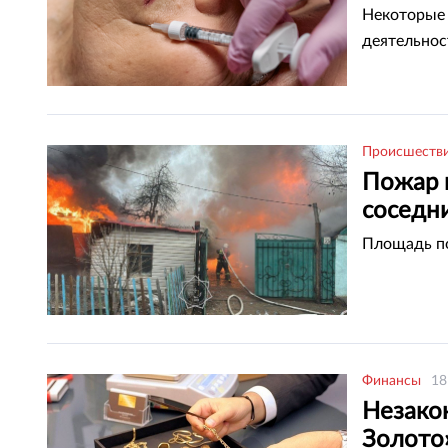
Некоторые
деятельнос
Происшеств
Пожар в
соседн
Площадь по
Финансы
18
Незакон
Золото