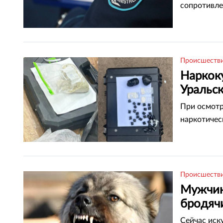
сопротивле
Происшеств
Наркок
Уральс
При осмотр
наркотичес
Происшеств
Мужчин
бродячи
Сейчас иск