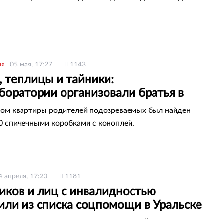
ия
05 мая, 17:27
1143
 теплицы и тайники:
боратории организовали братья в
ке
ом квартиры родителей подозреваемых был найден
0 спичечными коробками с коноплей.
4 апреля, 17:20
1181
иков и лиц с инвалидностью
или из списка соцпомощи в Уральске