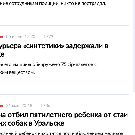
ние сотрудникам полиции, никто не пострадал.
ия
05 июня, 17:20
779
урьера «синтетики» задержали в
ке
е его машины обнаружено 75 zip-пакетов с
ким веществом.
ия
21 мая, 20:18
736
а отбил пятилетнего ребенка от стаи
х собак в Уральске
усанный ребенок находится под наблюдением медиков.